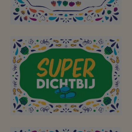
Aan het hele team om
van jullie buurtsuper zo
een geweldige plek te
maken. Bedankt! Doe zo
verder!
Aan mijn favoriete