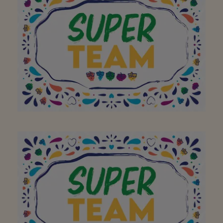
van jullie buurtsuper zo
een geweldige plek te
maken. Bedankt! Doe zo
verder!
Altijd een welkom
gevoel in een mooie
winkel met ruim aanbod
verse producten!