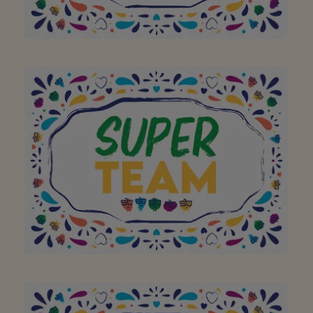
Aan het hele team om
van jullie buurtsuper zo
een geweldige plek te
maken. Bedankt! Doe zo
verder!
Aan het hele team om