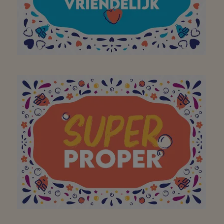
verder!
Aan mijn favoriete
buurtsuper om mijn
bezoek aan jullie winkel
op te vrolijken met een
brede glimlach!
Bedankt!