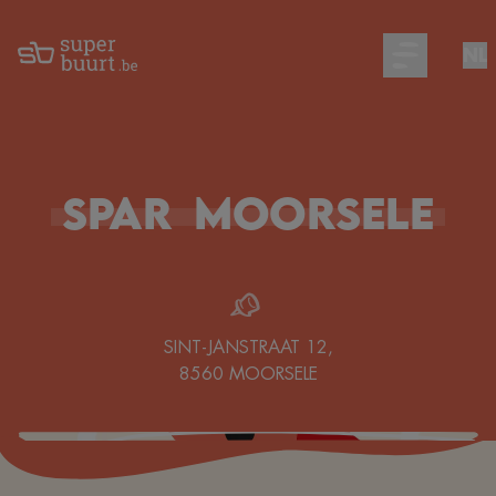
NL
Open main m
Spar
Moorsele
SINT-JANSTRAAT 12
,
8560
MOORSELE