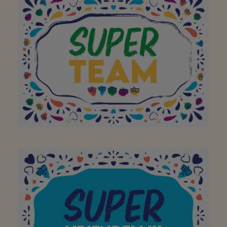
buurtsuper waar ik met
plezier, en met de fiets
of te voet,
boodschappen kan gaan
doen! Bedankt!
Aan het hele team om
van jullie buurtsuper zo
een geweldige plek te
maken. Bedankt! Doe zo