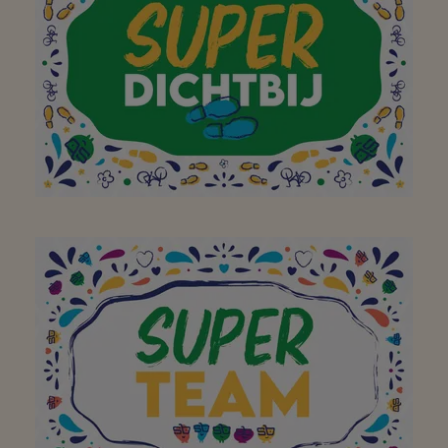
dagelijks verse
producten scoor om een
heerlijke maaltijd te
bereiden thuis! Bedankt!
Aan mijn favoriete
buurtsuper waar ik met
plezier, en met de fiets
of te voet,
boodschappen kan gaan
doen! Bedankt!