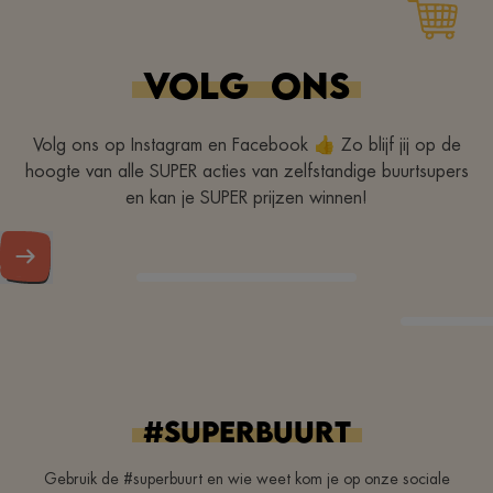
avoir fait de votre
supermarché de quartier
VOLG
ONS
un super endroit. Merci!
Continuez comme ça!
Volg ons op Instagram en Facebook 👍 Zo blijf jij op de
hoogte van alle SUPER acties van zelfstandige buurtsupers
en kan je SUPER prijzen winnen!
#superbuurt
Gebruik de #superbuurt en wie weet kom je op onze sociale