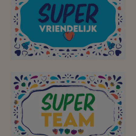
Merci
À mon supermarché de
quartier préféré pour
avoir égayé ma visite
dans votre magasin
avec un large sourire !
Merci!