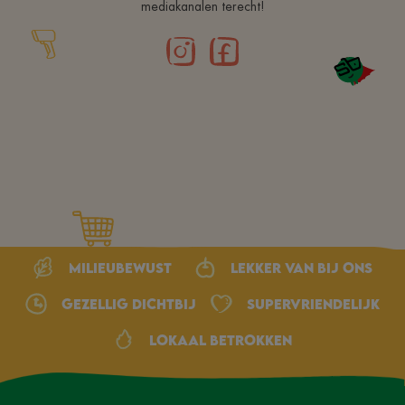
mediakanalen terecht!
Milieubewust
Lekker van bij ons
Gezellig dichtbij
Supervriendelijk
Lokaal betrokken