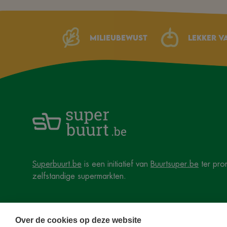
Milieubewust
Lekker v
Superbuurt.be
is een initiatief van
Buurtsuper.be
ter pro
zelfstandige supermarkten.
Over de cookies op deze website