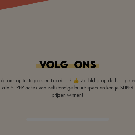
VOLG
ONS
olg ons op Instagram en Facebook 👍 Zo blijf jij op de hoogte v
alle SUPER acties van zelfstandige buurtsupers en kan je SUPER
prijzen winnen!