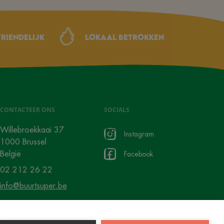
riendelijk
Lokaal betrokken
CONTACTEER ONS
SOCIALS
Willebroekkaai 37
Instagram
1000 Brussel
België
Facebook
02 212 26 22
info@buurtsuper.be