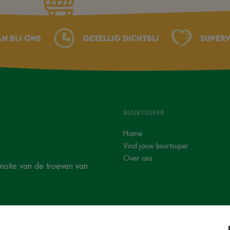
an bij ons
Gezellig dichtbij
Superv
BUURTSUPER
Home
Vind jouw buurtsuper
Over ons
motie van de troeven van