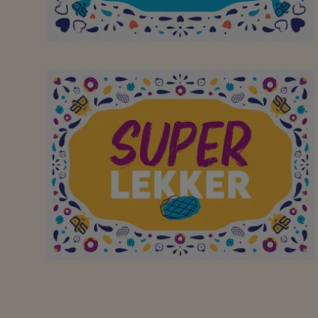
Bedankt om er elke dag
met de glimlach te
staan. Jullie zijn een
super tof team!