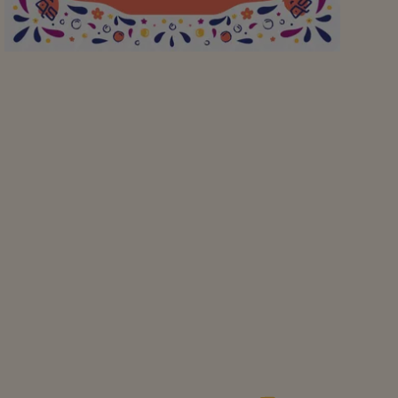
bedankt voor de super
vriendelijke bedienig