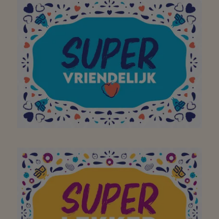
Fijne nette supermarkt
met groot aanbod. Leuk
winkelen bij jullie.
Bedankt om altijd zo
vriendelijk te zijn,wij
komen hier heel graag!