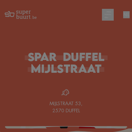
NL
Open main m
Spar
Duffel
Mijlstraat
MIJLSTRAAT 53
,
2570
DUFFEL