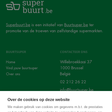
Superbuurt.be
is een initiatief van
Buurtsuper.be
ter
promotie van de troeven van zelfstandige supermarkten.
BUURTSUPER
CONTACTEER ONS
Willebroekkaai 37
Home
1000 Brussel
Vind jouw buurtsuper
België
Over ons
02 212 26 22
info@buurtsuper.be
Over de cookies op deze website
SOCIALS
We maken gebruik van cookies om gegevens m.b.t. de prestaties