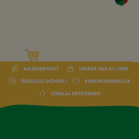
Milieubewust
Lekker van bij ons
Gezellig dichtbij
Supervriendelijk
Lokaal betrokken