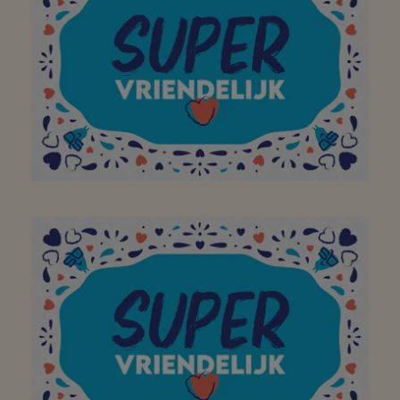
een geweldige plek te
maken. Bedankt! Doe zo
verder!
Aan mijn favoriete
buurtsuper om mijn
bezoek aan jullie winkel
op te vrolijken met een
brede glimlach!
Bedankt!