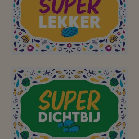
een breed assortiment
(lokale) lekkernijen aan
te bieden! Bedankt!
Bedankt voor het
volledige assortiment op
een kleine, handig
ruimte.