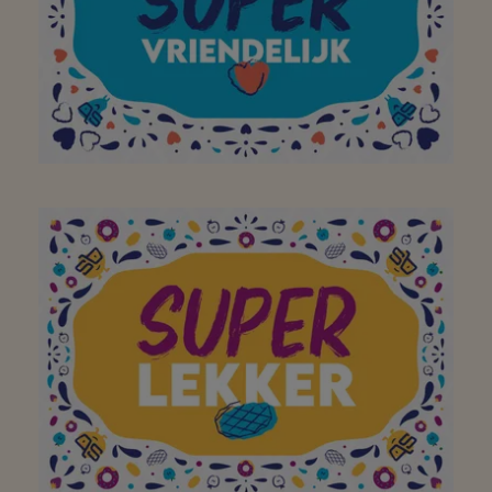
boodschappen kan gaan
doen! Bedankt!
Aan mijn favoriete
buurtsuper om mijn
bezoek aan jullie winkel
op te vrolijken met een
brede glimlach!
Bedankt!