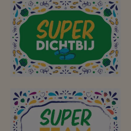
Aan mijn favoriete
buurtsuper waar ik met
plezier, en met de fiets
of te voet,
boodschappen kan gaan
doen! Bedankt!
Aan mijn favoriete
buurtsuper waar ik met
plezier, en met de fiets
of te voet,
boodschappen kan gaan