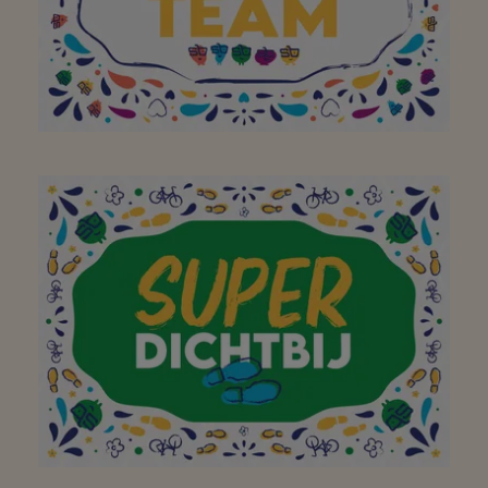
doen! Bedankt!
Aan het hele team om
van jullie buurtsuper zo
een geweldige plek te
maken. Bedankt! Doe zo
verder!