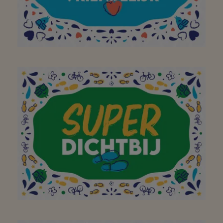
Hopelijk winnen jullie de
wedstrijd van deze
super buurt actie, want
jullie zijn gewoon super!
👌👍🤟