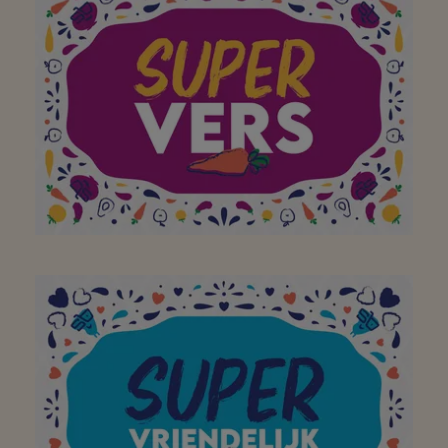
lieve groetjes
Aan mijn favoriete
buurtsuper waar ik
dagelijks verse
producten scoor om een
heerlijke maaltijd te
bereiden thuis! Bedankt!