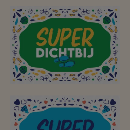
Aan mijn favoriete
buurtsuper waar ik met
plezier, en met de fiets
of te voet,
boodschappen kan gaan
doen! Bedankt!
Aan mijn favoriete
buurtsuper waar ik met
plezier, en met de fiets
of te voet,