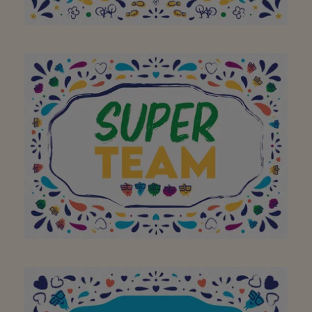
Aan mijn favoriete
buurtsuper waar ik met
plezier, en met de fiets
of te voet,
boodschappen kan gaan
doen! Bedankt!
Aan het hele team om
van jullie buurtsuper zo