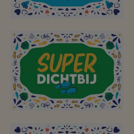
Aan mijn favoriete
buurtsuper om mijn
bezoek aan jullie winkel
op te vrolijken met een
brede glimlach!
Bedankt!
Aan mijn favoriete