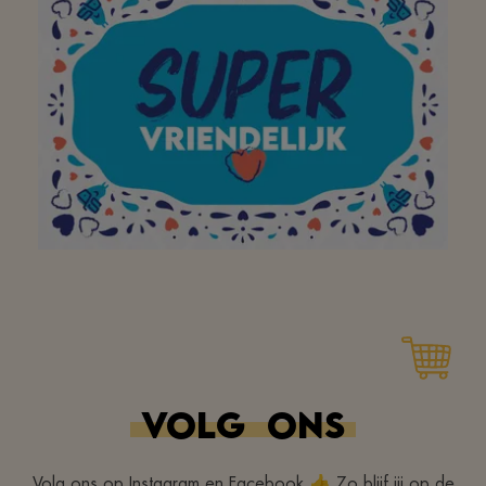
buurtsuper waar ik met
plezier, en met de fiets
of te voet,
boodschappen kan gaan
doen! Bedankt!
Prima Winkel
VOLG
ONS
Volg ons op Instagram en Facebook 👍 Zo blijf jij op de