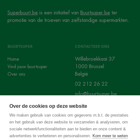
Superbuurt.be
is een initiatief van
Buurtsuper.be
ter
promotie van de troeven van zelfstandige supermarkten.
BUURTSUPER
CONTACTEER ONS
Willebroekkaai 37
Home
1000 Brussel
Vind jouw buurtsuper
België
Over ons
02 212 26 22
info@buurtsuper.be
Over de cookies op deze website
SOCIALS
We maken gebruik van cookies om gegevens m.b.t. de prestaties
en het gebruik van deze website te verzamelen & analyseren, om
Instagram
Facebook
sociale netwerkfunctionaliteiten aan te bieden en onze content &
advertenties te verbeteren en personaliseren.
Kom meer te weten