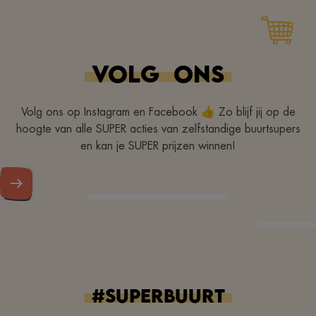
accueillant,boucherie
artisanale au top,facilité
d'accès,point poste
VOLG
ONS
hyper utile.Merci pour
votre professionalisme
Volg ons op Instagram en Facebook 👍 Zo blijf jij op de
hoogte van alle SUPER acties van zelfstandige buurtsupers
en kan je SUPER prijzen winnen!
#superbuurt