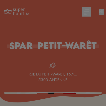
NL
Open main m
SPAR
Petit-Warêt
RUE DU PETIT-WARET, 167C
,
5300
ANDENNE