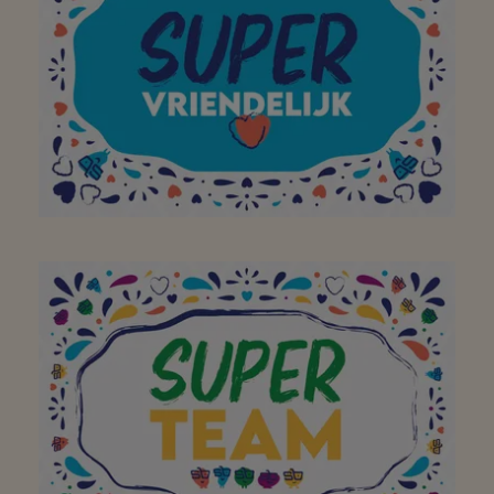
produits frais pour
préparer un délicieux
repas à la maison !
Merci!
À mon supermarché de
quartier préféré pour
avoir égayé ma visite
dans votre magasin
avec un large sourire !
Merci!