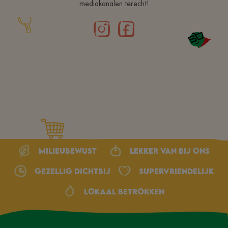
mediakanalen terecht!
Milieubewust
Lekker van bij ons
Gezellig dichtbij
Supervriendelijk
Lokaal betrokken