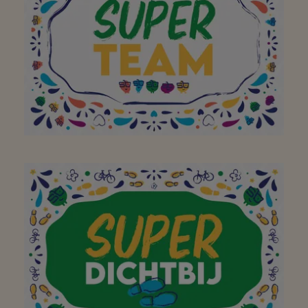
proposer chaque jour
une large gamme de
spécialités (locales) !
Merci!
Bravo et merci