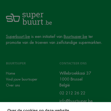
Superbuurt.be
is een initiatief van
Buurtsuper.be
ter
promotie van de troeven van zelfstandige supermarkten.
BUURTSUPER
CONTACTEER ONS
Willebroekkaai 37
Home
1000 Brussel
Vind jouw buurtsuper
België
Over ons
02 212 26 22
info@buurtsuper.be
Over de cookies op deze website