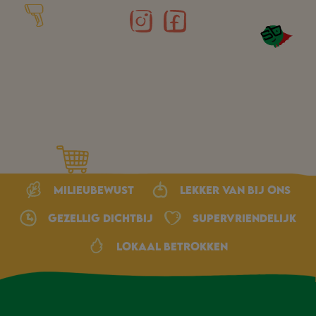
Milieubewust
Lekker van bij ons
Gezellig dichtbij
Supervriendelijk
Lokaal betrokken