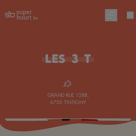
NL
Open main m
Les
3
T
GRAND RUE 128B
,
6730
TINTIGNY