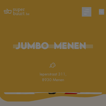
NL
Open main m
Jumbo
Menen
Ieperstraat 311
,
8930
Menen