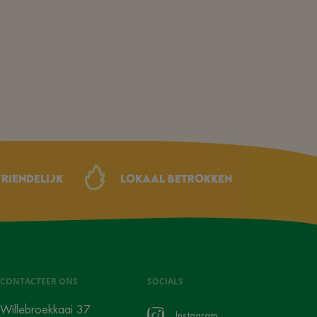
riendelijk
Lokaal betrokken
CONTACTEER ONS
SOCIALS
Willebroekkaai 37
Instagram