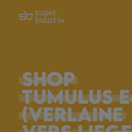
SHOP
TUMULUS
E
(Verlaine
vers
Liege