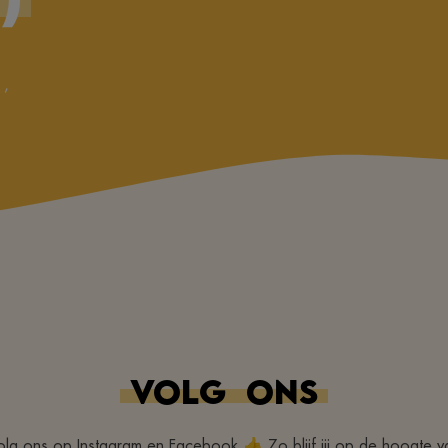
E
,
VOLG
ONS
olg ons op Instagram en Facebook 👍 Zo blijf jij op de hoogte v