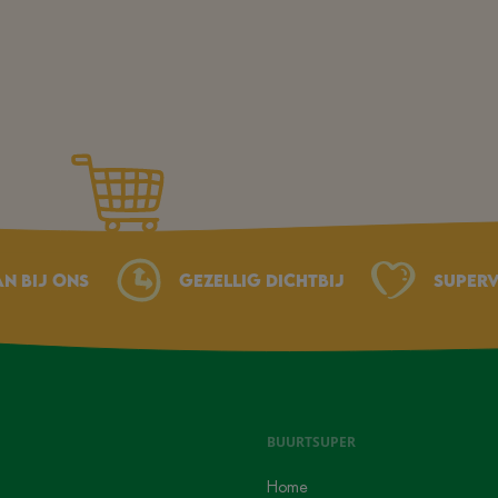
an bij ons
Gezellig dichtbij
Superv
BUURTSUPER
Home