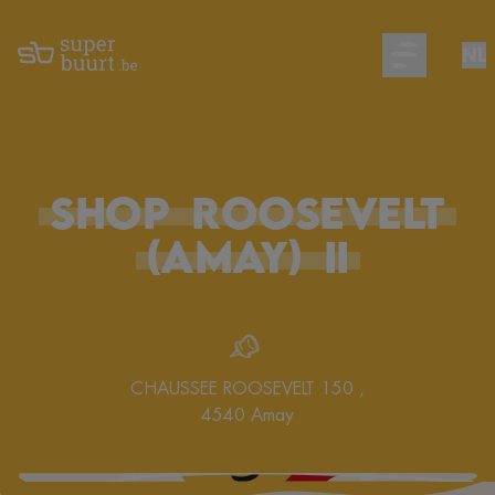
NL
Open main m
SHOP
ROOSEVELT
(Amay)
II
CHAUSSEE ROOSEVELT 150
,
4540
Amay