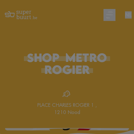
NL
Open main m
SHOP
METRO
ROGIER
PLACE CHARLES ROGIER 1
,
1210
Nood