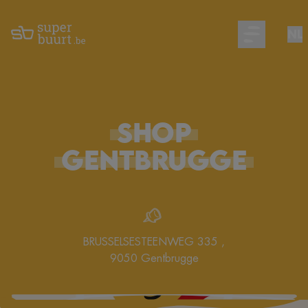
NL
Open main m
SHOP
GENTBRUGGE
BRUSSELSESTEENWEG 335
,
9050
Gentbrugge