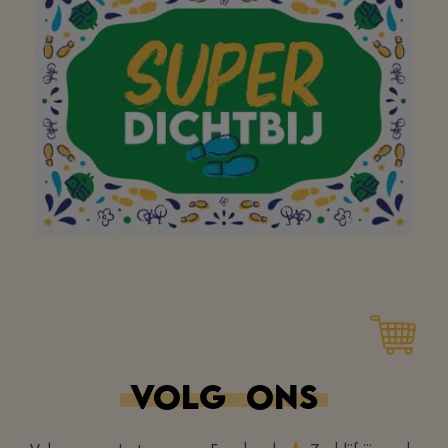
buurtsuper om zich
dagelijks in te zetten
voor een propere
buurt(super)! Bedankt!
Dankjewel voor de
vriendelijke service
VOLG
ONS