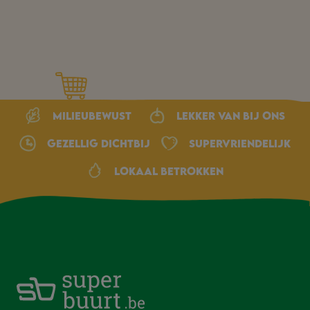
Milieubewust
Lekker van bij ons
Gezellig dichtbij
Supervriendelijk
Lokaal betrokken