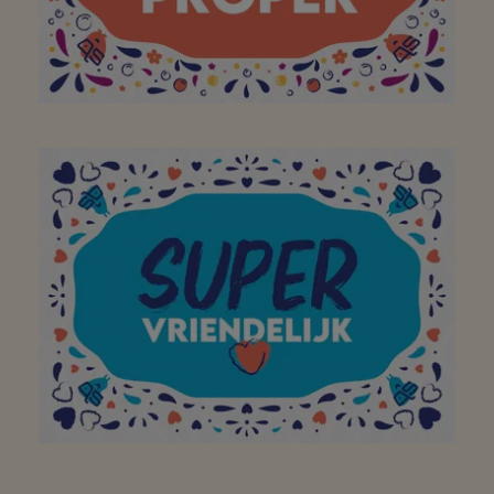
Aan mijn favoriete
buurtsuper om zich
dagelijks in te zetten
voor een propere
buurt(super)! Bedankt!