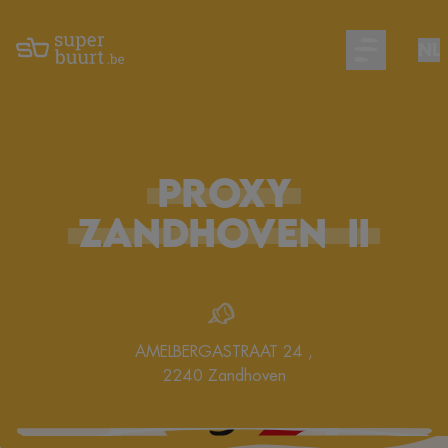
NL
Open main m
PROXY
ZANDHOVEN
II
AMELBERGASTRAAT 24
,
2240
Zandhoven