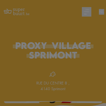
NL
Open main m
PROXY
VILLAGE
SPRIMONT
RUE DU CENTRE 8
,
4140
Sprimont