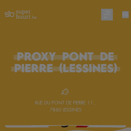
NL
Open main m
PROXY
PONT
DE
PIERRE
(Lessines)
RUE DU PONT DE PIERRE 11
,
7860
LESSINES