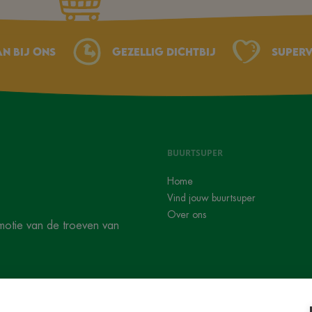
an bij ons
Gezellig dichtbij
Superv
BUURTSUPER
Home
Vind jouw buurtsuper
Over ons
motie van de troeven van