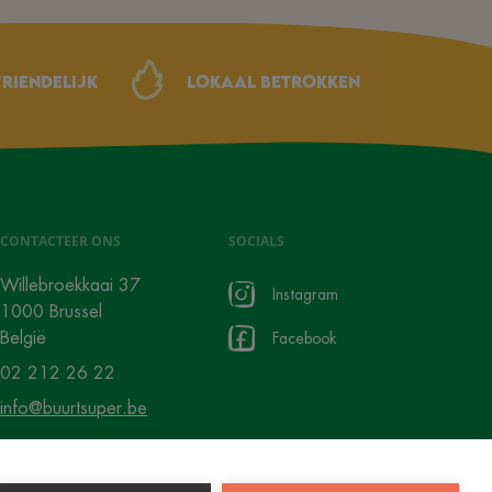
riendelijk
Lokaal betrokken
CONTACTEER ONS
SOCIALS
Willebroekkaai 37
Instagram
1000 Brussel
België
Facebook
02 212 26 22
info@buurtsuper.be