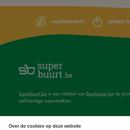
Milieubewust
Lekker v
Superbuurt.be
is een initiatief van
Buurtsuper.be
ter pro
zelfstandige supermarkten.
Over de cookies op deze website