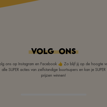
VOLG
ONS
olg ons op Instagram en Facebook 👍 Zo blijf jij op de hoogte v
alle SUPER acties van zelfstandige buurtsupers en kan je SUPER
prijzen winnen!