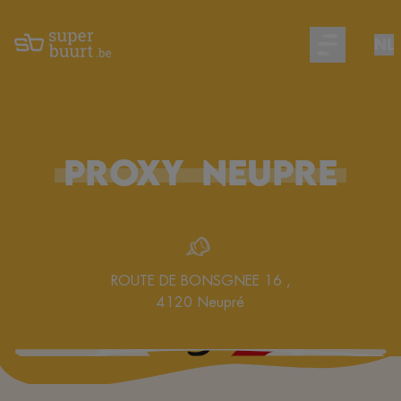
NL
Open main m
PROXY
NEUPRE
ROUTE DE BONSGNEE 16
,
4120
Neupré