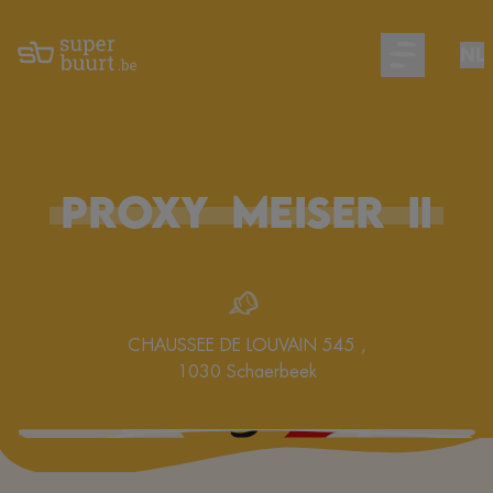
NL
Open main m
PROXY
MEISER
II
CHAUSSEE DE LOUVAIN 545
,
1030
Schaerbeek