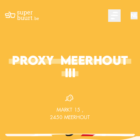
NL
Open main m
PROXY
MEERHOUT
III
MARKT 15
,
2450
MEERHOUT