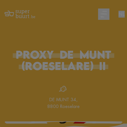
NL
Open main m
PROXY
DE
MUNT
(Roeselare)
II
DE MUNT 34
,
8800
Roeselare