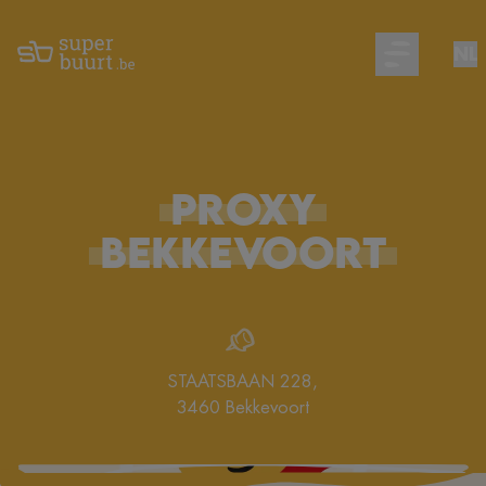
NL
Open main m
PROXY
BEKKEVOORT
STAATSBAAN 228
,
3460
Bekkevoort