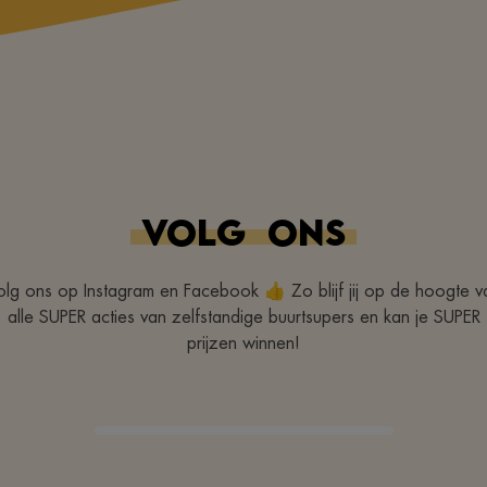
VOLG
ONS
olg ons op Instagram en Facebook 👍 Zo blijf jij op de hoogte v
alle SUPER acties van zelfstandige buurtsupers en kan je SUPER
prijzen winnen!