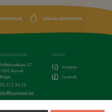
riendelijk
Lokaal betrokken
CONTACTEER ONS
SOCIALS
Willebroekkaai 37
Instagram
1000 Brussel
België
Facebook
02 212 26 22
info@buurtsuper.be