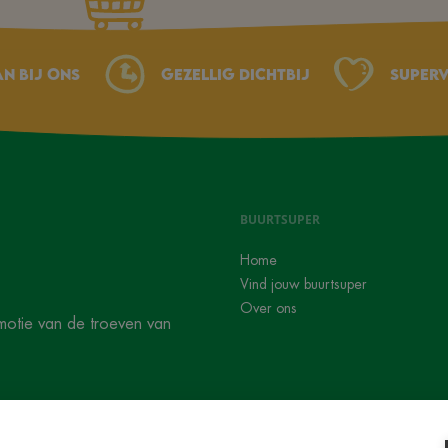
an bij ons
Gezellig dichtbij
Superv
BUURTSUPER
Home
Vind jouw buurtsuper
Over ons
motie van de troeven van