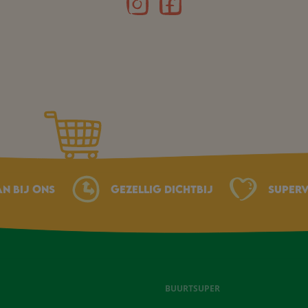
an bij ons
Gezellig dichtbij
Superv
BUURTSUPER