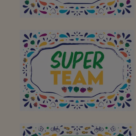
À toute l'équipe pour
avoir fait de votre
supermarché de quartier
un super endroit. Merci!
Continuez comme ça!
Bedankt aan het
fantastische team om er