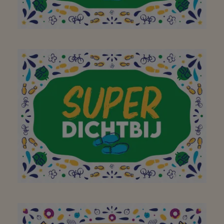
Ben al 47 j klant in deze
winkel.Ondertussen is er
wel heel veel anders
maar zeker niet
slechter.Kwaliteit,
vriendelijk en lief
personeel Bedankt
Ondanks de toestroom