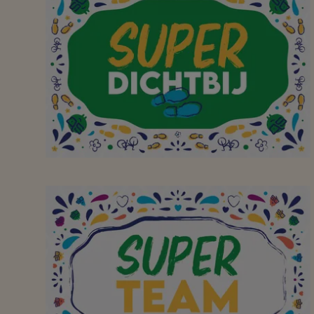
zo'n fijne winkel van te
maken! Alles steeds
supervers, mooi op orde
en vriendelijk personeel!
<3
Aan mijn favoriete
buurtsuper waar ik met
plezier, en met de fiets
of te voet,
boodschappen kan gaan
doen! Bedankt!