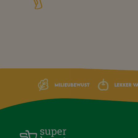
Milieubewust
Lekker v