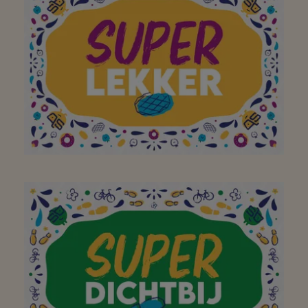
aan nieuwe
supermarkten in de
buurt, kom ik het liefst
bij jullie mijn
boodschappen doen!
Aan mijn favoriete
buurtsuper om elke dag
een breed assortiment
(lokale) lekkernijen aan
te bieden! Bedankt!