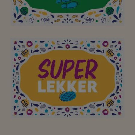
Aan mijn favoriete
buurtsuper waar ik met
plezier, en met de fiets
of te voet,
boodschappen kan gaan
doen! Bedankt!