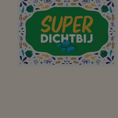
Bedankt
Aangename winkel met
groot assortiment en
vlakbij voor ons.