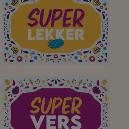
Ik kom voor het verse
brood en ga naar huis
met een volle kar🤭
Aan mijn favoriete
buurtsuper om elke dag
een breed assortiment
(lokale) lekkernijen aan
te bieden! Bedankt!