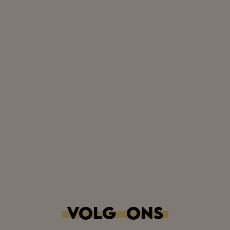
Dank je wel voor deze
lekkernij🙏😋😋😋😋
VOLG
ONS