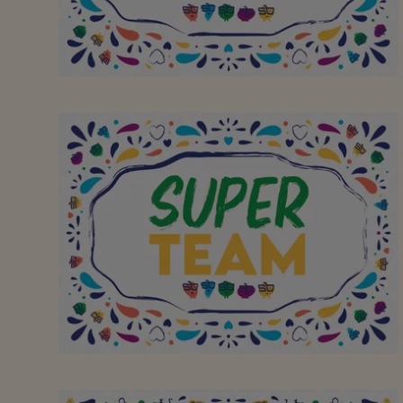
Vriendelijk en
behulpzaam personeel !