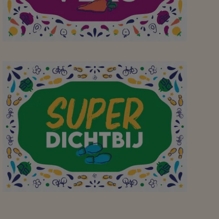
Aan mijn favoriete
buurtsuper waar ik
dagelijks verse
producten scoor om een
heerlijke maaltijd te
bereiden thuis! Bedankt!