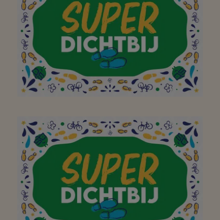
Altijd super vriendelijke
bediening!
Aan mijn favoriete
buurtsuper waar ik met
plezier, en met de fiets
of te voet,
boodschappen kan gaan
doen! Bedankt!