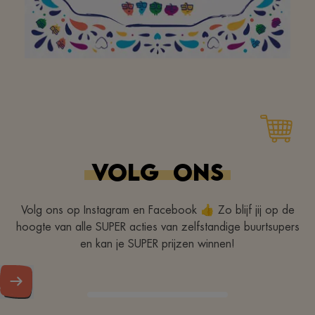
Aan het hele team om
van jullie buurtsuper zo
een geweldige plek te
VOLG
ONS
maken. Bedankt! Doe zo
verder!
Volg ons op Instagram en Facebook 👍 Zo blijf jij op de
hoogte van alle SUPER acties van zelfstandige buurtsupers
en kan je SUPER prijzen winnen!