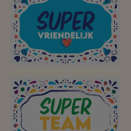
buurtsuper waar ik met
plezier, en met de fiets
of te voet,
boodschappen kan gaan
doen! Bedankt!
Bedankt voor de
vriendelijkheid aan al de
klanten