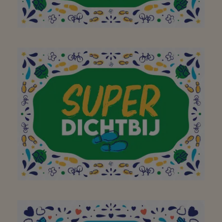
Zin in lekkers, handig
dat Delhaize kort bij is!
dankuwel Delhaize Diest
!
Aan mijn favoriete