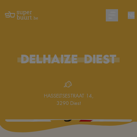
NL
Open main m
DELHAIZE
DIEST
HASSELTSESTRAAT 14
,
3290
Diest