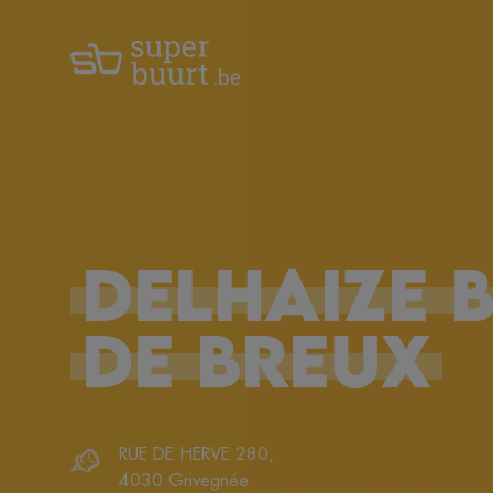
DELHAIZE
B
DE
BREUX
RUE DE HERVE 280
,
4030
Grivegnée