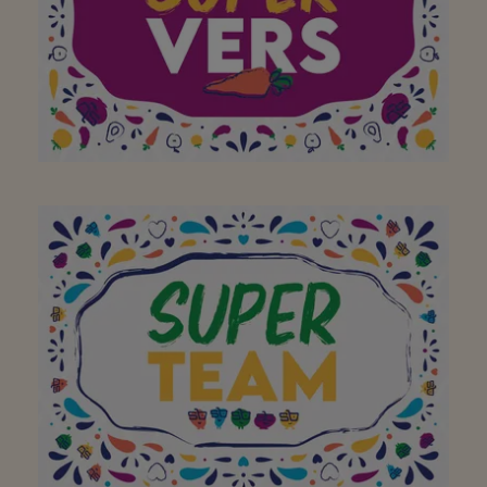
koffiekoeken
voor de lekkere verse
pistolets op zondag en
de heerlijke
koffiekoeken