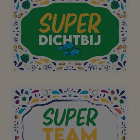
Superleuke winkel...😊
Aan mijn favoriete
buurtsuper waar ik met
plezier, en met de fiets
of te voet,
boodschappen kan gaan
doen! Bedankt!