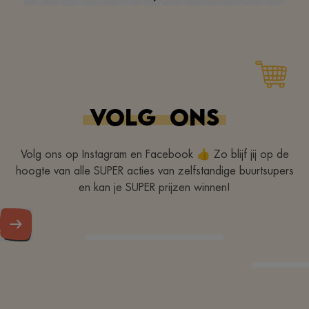
Ik voel me er goed. Tof
team. Leuke,
toegankelijke winkel.
VOLG
ONS
Modern, doen alles voor
de klant. Doe zo voort.
Volg ons op Instagram en Facebook 👍 Zo blijf jij op de
hoogte van alle SUPER acties van zelfstandige buurtsupers
en kan je SUPER prijzen winnen!