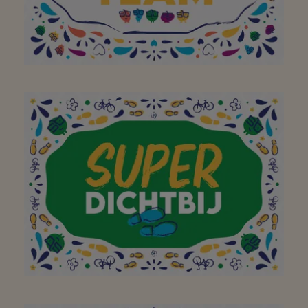
Aan het hele team om
van jullie buurtsuper zo
een geweldige plek te
maken. Bedankt! Doe zo
verder!