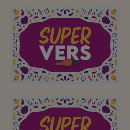
Aan mijn favoriete
buurtsuper om elke dag
een breed assortiment
(lokale) lekkernijen aan
te bieden! Bedankt!
voor de lekkere verse
pistolets op zondag en
de heerlijke