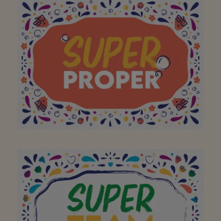
Aan mijn favoriete
buurtsuper waar ik met
plezier, en met de fiets
of te voet,
boodschappen kan gaan
doen! Bedankt!
Fijn hier klant te mogen
zijn!