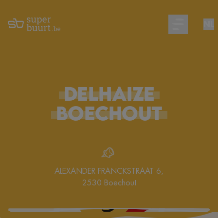
NL
Open main m
DELHAIZE
BOECHOUT
ALEXANDER FRANCKSTRAAT 6
,
2530
Boechout