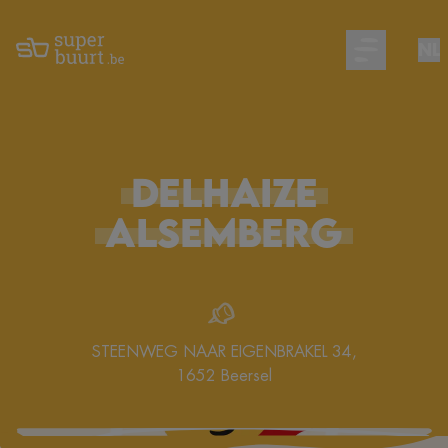
NL
Open main m
DELHAIZE
ALSEMBERG
STEENWEG NAAR EIGENBRAKEL 34
,
1652
Beersel