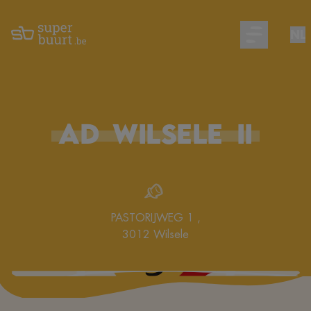
NL
Open main m
AD
WILSELE
II
PASTORIJWEG 1
,
3012
Wilsele