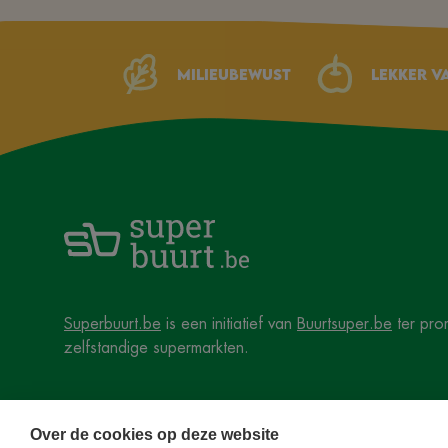
Milieubewust
Lekker v
Superbuurt.be
is een initiatief van
Buurtsuper.be
ter pro
zelfstandige supermarkten.
Over de cookies op deze website