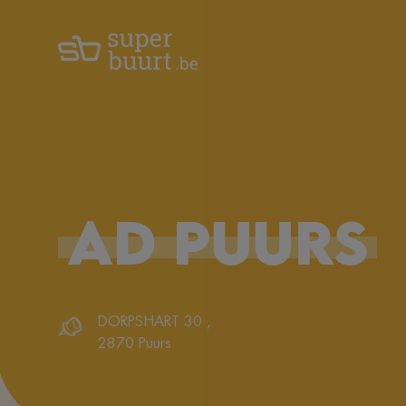
AD
PUURS
DORPSHART 30
,
2870
Puurs