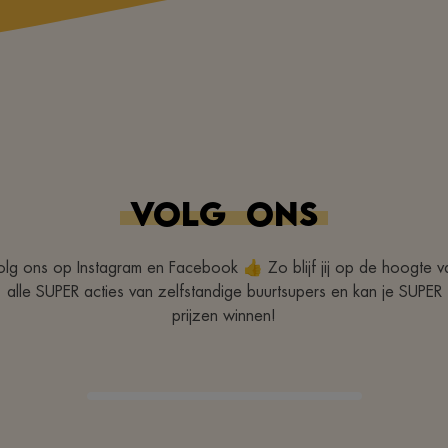
VOLG
ONS
olg ons op Instagram en Facebook 👍 Zo blijf jij op de hoogte v
alle SUPER acties van zelfstandige buurtsupers en kan je SUPER
prijzen winnen!