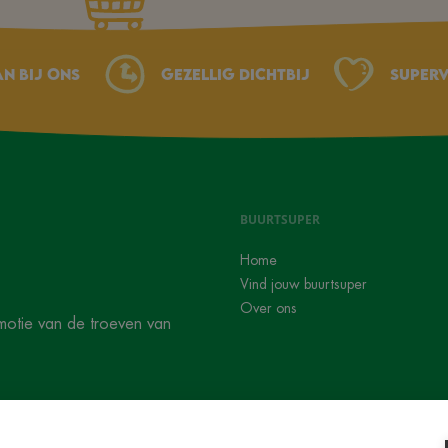
an bij ons
Gezellig dichtbij
Superv
BUURTSUPER
Home
Vind jouw buurtsuper
Over ons
motie van de troeven van