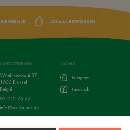
riendelijk
Lokaal betrokken
CONTACTEER ONS
SOCIALS
Willebroekkaai 37
Instagram
1000 Brussel
België
Facebook
02 212 26 22
info@buurtsuper.be