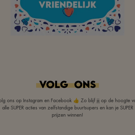
Merci à Madame ... une
des plus anciennes du
Delhaize Soignies mais
non une vieille qui se
déplace, avec le sourire,
VOLG
ONS
pour venir vous montrer
l'article que vous ne
olg ons op Instagram en Facebook 👍 Zo blijf jij op de hoogte v
alle SUPER acties van zelfstandige buurtsupers en kan je SUPER
trouvez pas.
prijzen winnen!