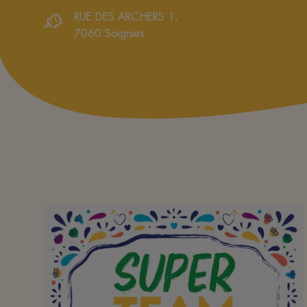
RUE DES ARCHERS 1
,
7060
Soignies