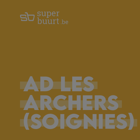
AD
LES
ARCHERS
(Soignies)