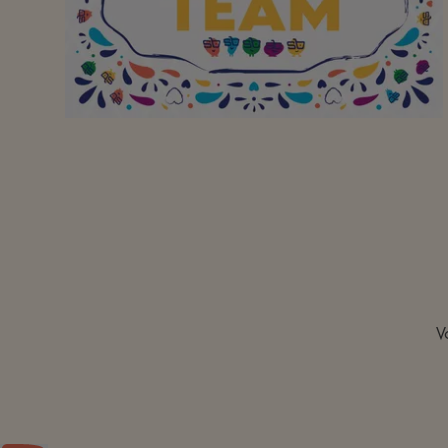
Le personnel est
vraiment top !
V