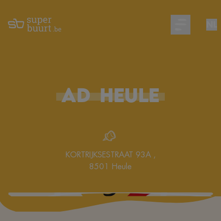
NL
Open main m
AD
HEULE
KORTRIJKSESTRAAT 93A
,
8501
Heule