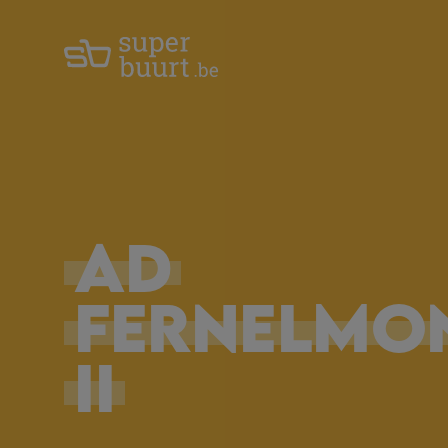
AD
FERNELMO
II