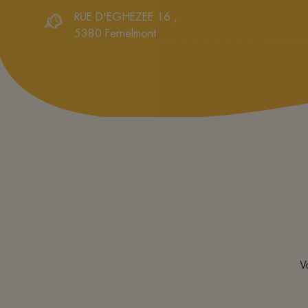
RUE D'EGHEZEE 16
,
5380
Fernelmont
V