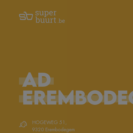
AD
EREMBODE
HOGEWEG 51
,
9320
Erembodegem