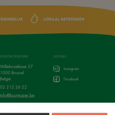
riendelijk
Lokaal betrokken
CONTACTEER ONS
SOCIALS
Willebroekkaai 37
Instagram
1000 Brussel
België
Facebook
02 212 26 22
info@buurtsuper.be