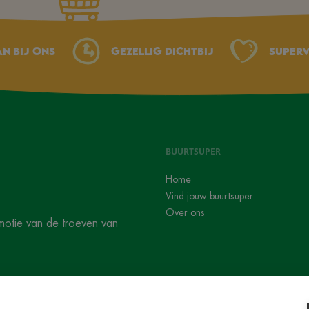
an bij ons
Gezellig dichtbij
Superv
BUURTSUPER
Home
Vind jouw buurtsuper
Over ons
motie van de troeven van