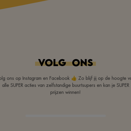
VOLG
ONS
olg ons op Instagram en Facebook 👍 Zo blijf jij op de hoogte v
alle SUPER acties van zelfstandige buurtsupers en kan je SUPER
prijzen winnen!