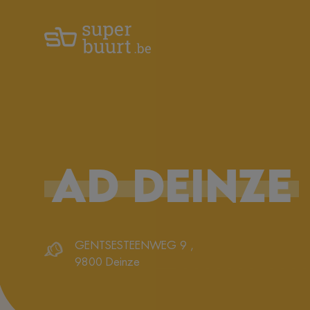
AD
DEINZE
GENTSESTEENWEG 9
,
9800
Deinze