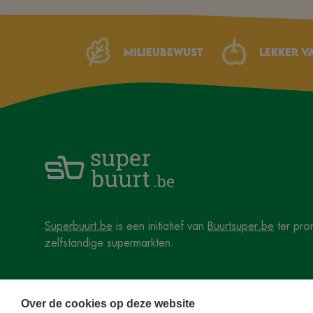
Milieubewust
Lekker v
Superbuurt.be
is een initiatief van
Buurtsuper.be
ter pro
zelfstandige supermarkten.
Over de cookies op deze website