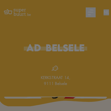
NL
Open main m
AD
BELSELE
KERKSTRAAT 14
,
9111
Belsele