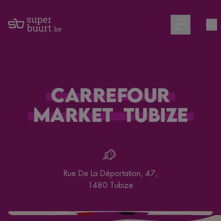
NL
Open main m
Carrefour
Market
Tubize
Rue De La Déportation, 47
,
1480
Tubize