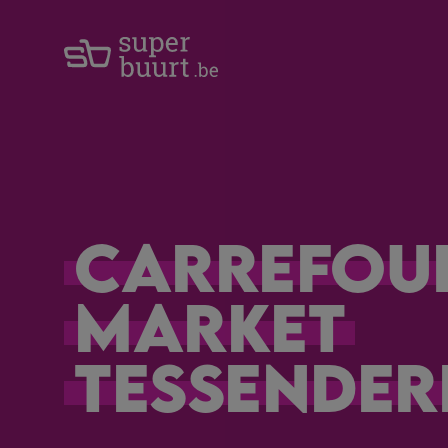
Carrefou
Market
Tessender