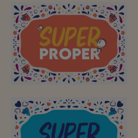
remportez le titre car
vous êtes une super
équipe, toujours le
sourire malgré les
heures de travail
ardues, toujours
aimable. Merci pour
votre professionnalisme.
À mon supermarché de
quartier préféré pour un
engagement quotidien
pour un (super)quartier