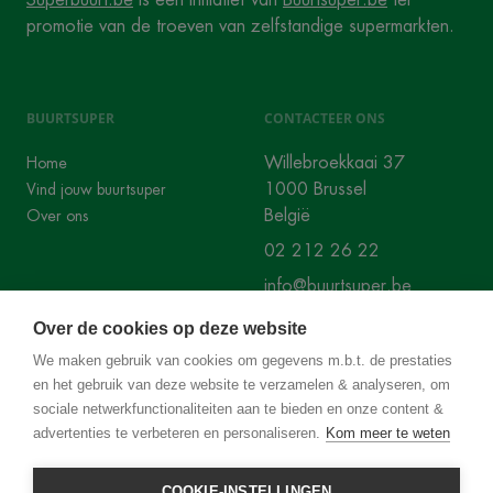
promotie van de troeven van zelfstandige supermarkten.
BUURTSUPER
CONTACTEER ONS
Willebroekkaai 37
Home
1000 Brussel
Vind jouw buurtsuper
België
Over ons
02 212 26 22
info@buurtsuper.be
Over de cookies op deze website
SOCIALS
We maken gebruik van cookies om gegevens m.b.t. de prestaties
en het gebruik van deze website te verzamelen & analyseren, om
Instagram
Facebook
sociale netwerkfunctionaliteiten aan te bieden en onze content &
advertenties te verbeteren en personaliseren.
Kom meer te weten
COOKIE-INSTELLINGEN