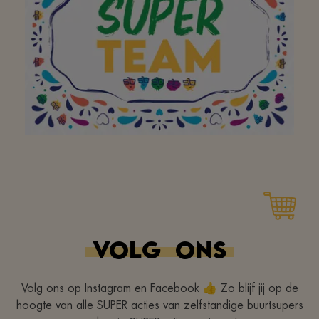
peux faire mes courses
avec plaisir, à vélo ou à
pied ! Merci!
Parfait
VOLG
ONS
Volg ons op Instagram en Facebook 👍 Zo blijf jij op de
hoogte van alle SUPER acties van zelfstandige buurtsupers