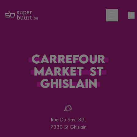
NL
Open main m
Carrefour
Market
St
Ghislain
Rue Du Sas, 89
,
7330
St Ghislain