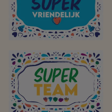
un super endroit. Merci!
Continuez comme ça!
À mon supermarché de
quartier préféré pour
avoir égayé ma visite
dans votre magasin
avec un large sourire !
Merci!