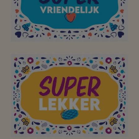
propre ! Merci!
À mon supermarché de
quartier préféré pour
avoir égayé ma visite
dans votre magasin
avec un large sourire !
Merci!