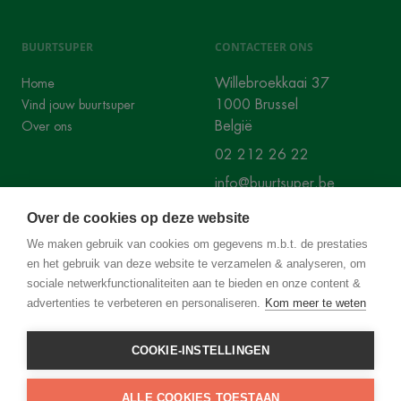
BUURTSUPER
CONTACTEER ONS
Willebroekkaai 37
Home
1000 Brussel
Vind jouw buurtsuper
België
Over ons
02 212 26 22
info@buurtsuper.be
Over de cookies op deze website
SOCIALS
We maken gebruik van cookies om gegevens m.b.t. de prestaties
en het gebruik van deze website te verzamelen & analyseren, om
Instagram
Facebook
sociale netwerkfunctionaliteiten aan te bieden en onze content &
advertenties te verbeteren en personaliseren.
Kom meer te weten
COOKIE-INSTELLINGEN
©
2026
Superbuurt
ALLE COOKIES TOESTAAN