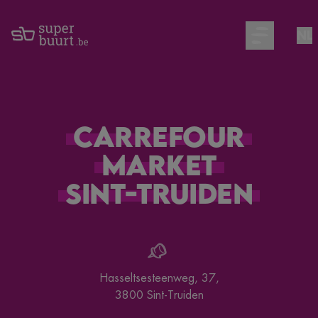
NL
Open main m
Carrefour
Market
Sint-Truiden
Hasseltsesteenweg, 37
,
3800
Sint-Truiden