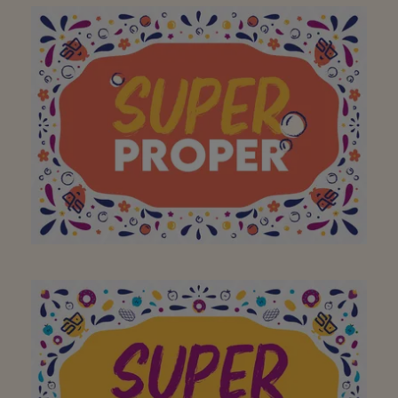
Aan mijn favoriete
buurtsuper om elke dag
een breed assortiment
(lokale) lekkernijen aan
te bieden! Bedankt!
Top winkel