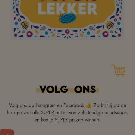
Aan mijn favoriete
buurtsuper om elke dag
een breed assortiment
VOLG
ONS
(lokale) lekkernijen aan
te bieden! Bedankt!
Volg ons op Instagram en Facebook 👍 Zo blijf jij op de
hoogte van alle SUPER acties van zelfstandige buurtsupers
en kan je SUPER prijzen winnen!