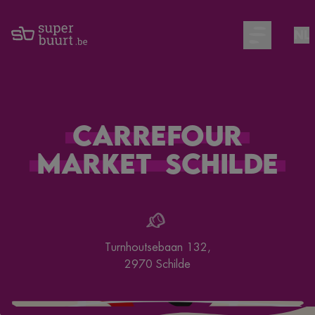
NL
Open main m
Carrefour
Market
Schilde
Turnhoutsebaan 132
,
2970
Schilde