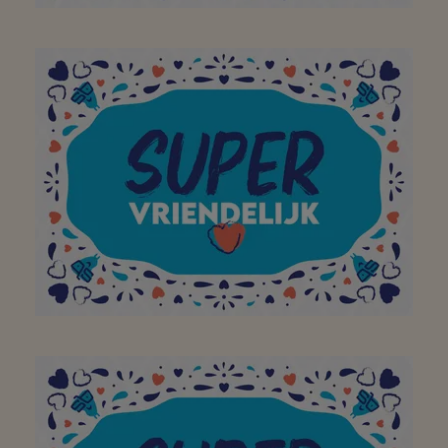
Super verse groenten en
fruit, lekker en
gezond!!!
Aan mijn favoriete
buurtsuper om mijn
bezoek aan jullie winkel