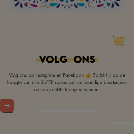
Aan het hele team om
van jullie buurtsuper zo
een geweldige plek te
VOLG
ONS
maken. Bedankt! Doe zo
verder!
Volg ons op Instagram en Facebook 👍 Zo blijf jij op de
hoogte van alle SUPER acties van zelfstandige buurtsupers
en kan je SUPER prijzen winnen!