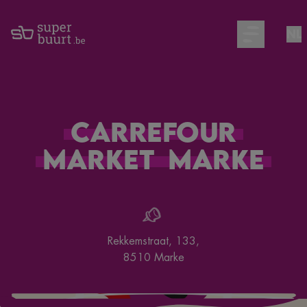
NL
Open main m
Carrefour
Market
Marke
Rekkemstraat, 133
,
8510
Marke