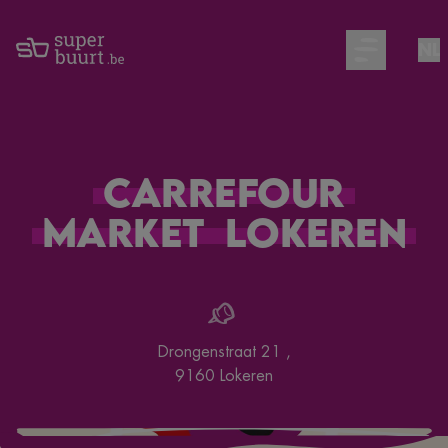
NL
Open main m
Carrefour
Market
Lokeren
Drongenstraat 21
,
9160
Lokeren