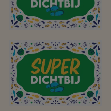
Aan mijn favoriete
buurtsuper waar ik met
plezier, en met de fiets
of te voet,
boodschappen kan gaan
doen! Bedankt!