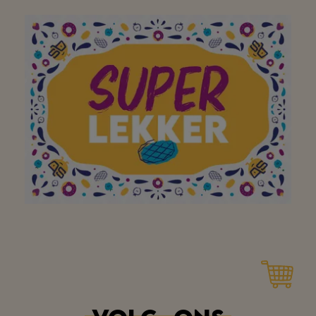
Gemakkelijk bereikbare
winkel, zeer goede
slagerij.
Super vriendelijk
personeel.