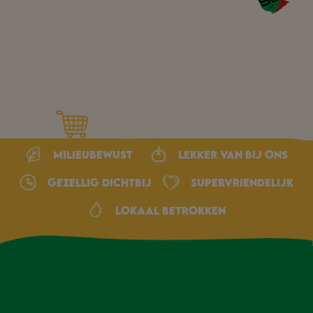
Milieubewust
Lekker van bij ons
Gezellig dichtbij
Supervriendelijk
Lokaal betrokken