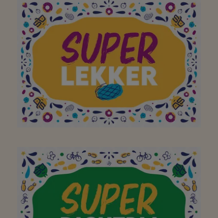
Aan mijn favoriete
buurtsuper waar ik met
plezier, en met de fiets
of te voet,
boodschappen kan gaan
doen! Bedankt!
Super