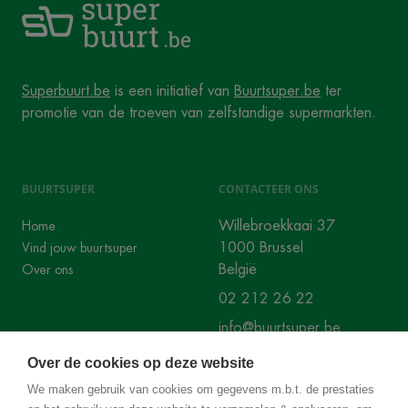
Superbuurt.be
is een initiatief van
Buurtsuper.be
ter
promotie van de troeven van zelfstandige supermarkten.
BUURTSUPER
CONTACTEER ONS
Willebroekkaai 37
Home
1000 Brussel
Vind jouw buurtsuper
België
Over ons
02 212 26 22
info@buurtsuper.be
Over de cookies op deze website
SOCIALS
We maken gebruik van cookies om gegevens m.b.t. de prestaties