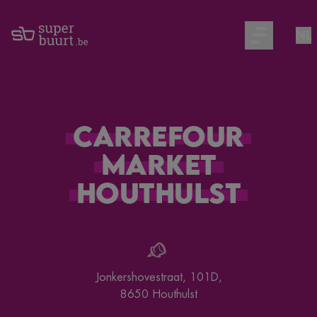
NL
Open main m
Carrefour
Market
Houthulst
Jonkershovestraat, 101D
,
8650
Houthulst