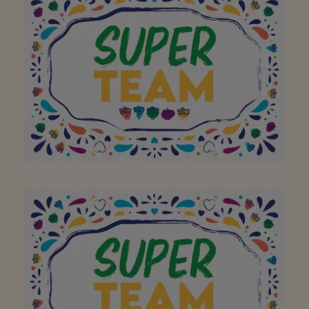
buurtsuper waar ik
dagelijks verse
producten scoor om een
heerlijke maaltijd te
bereiden thuis! Bedankt!
Aan het hele team om
van jullie buurtsuper zo
een geweldige plek te
maken. Bedankt! Doe zo
verder!