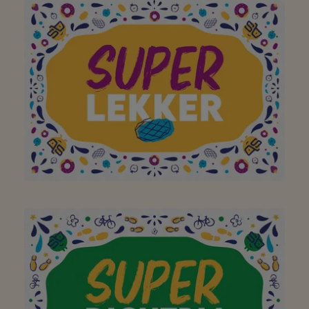
Aan het hele team om
van jullie buurtsuper zo
een geweldige plek te
maken. Bedankt! Doe zo
verder!
Superleuke
winkel,vriendelijk, vers,
enz, enz, enz