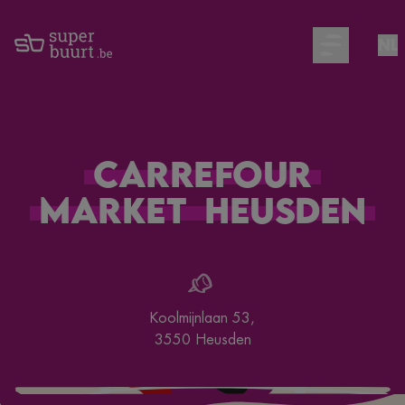
NL
Open main m
Carrefour
Market
Heusden
Koolmijnlaan 53
,
3550
Heusden