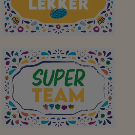
Aan mijn favoriete
buurtsuper om elke dag
een breed assortiment
(lokale) lekkernijen aan
te bieden! Bedankt!