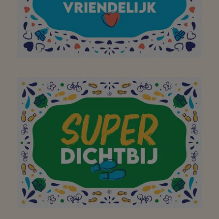
Aan mijn favoriete
buurtsuper om mijn
bezoek aan jullie winkel
op te vrolijken met een
brede glimlach!
Bedankt!