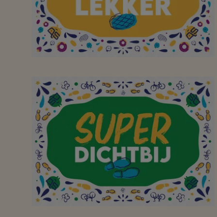
Bedankt groetjes De
Okkernoot