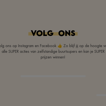
Top bediening lieve
smismans
VOLG
ONS
olg ons op Instagram en Facebook 👍 Zo blijf jij op de hoogte v
alle SUPER acties van zelfstandige buurtsupers en kan je SUPER
prijzen winnen!