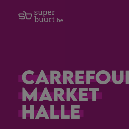
Carrefou
Market
Halle