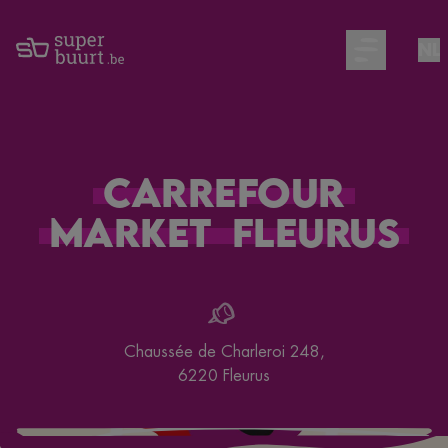
NL
Open main m
Carrefour
Market
Fleurus
Chaussée de Charleroi 248
,
6220
Fleurus