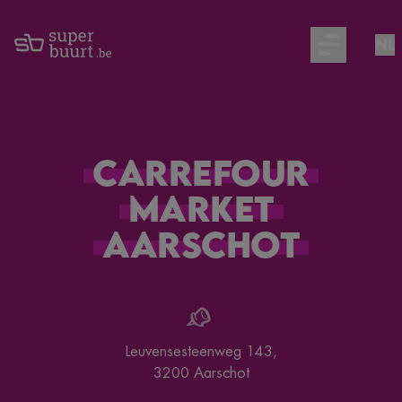
NL
Open main m
Carrefour
Market
Aarschot
Leuvensesteenweg 143
,
3200
Aarschot