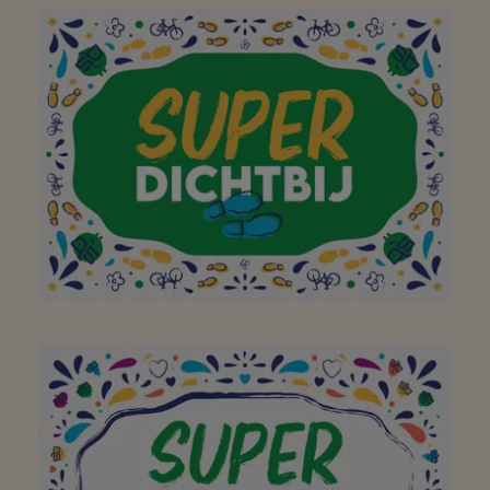
Aan mijn favoriete
buurtsuper om elke dag
een breed assortiment
(lokale) lekkernijen aan
te bieden! Bedankt!
Dank voor jullie,
dagelijkse, inzet voor,
iedere, klant! Dit wordt