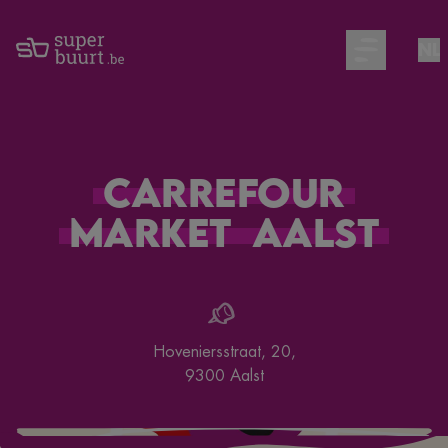
NL
Open main m
Carrefour
Market
Aalst
Hoveniersstraat, 20
,
9300
Aalst